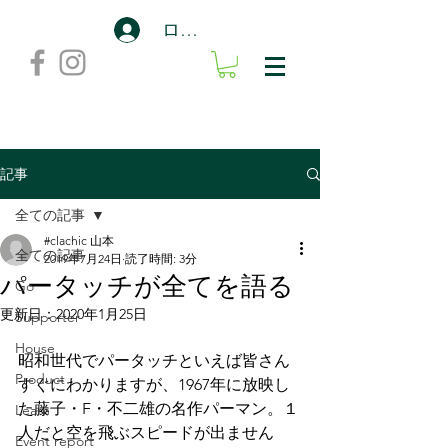
ログイン
記事
全ての記事
#clachic 山本
全ての記事
2019年7月24日
読了時間: 3分
パータッチが全てを語る
Go
更新日：
2020年1月25日
Supporter
House
昭和世代でパータッチといえば皆さん
Product
すぐにわかりますが、1967年に放映し
た藤子・F・不二雄の名作パーマン。１
Learn
人だと空を飛ぶスピードが出ません
Event report