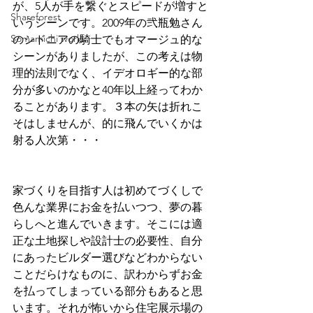
が、5人が手を繋ぐとスピードが増すと
Shareforest
いうシーンです。2009年の弐瓶勉さん
Somamichi works
のシドニアの騎士でもオマージュ的な
シーンがありましたが、この考えは物
理的法則でなく、イデオロギー的な部
分が多いのかなと40年以上経ってわか
ることがあります。３本の矢は折れこ
そはしませんが、的に飛んでいくかは
射る人次第・・・
家づくりを目指す人は初めてづくしで
色んな業界にお金を払いつつ、夢の暮
らしへと進んでいきます。そこには適
正な土地探しや設計士の必要性、自分
にあったビルダー選びなどわからない
ことだらけなものに、訳わからずお金
を払ってしまっている部分もあると思
います。それが怖いから住宅展示場の