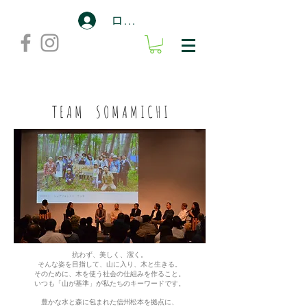
ログイン
T E A M S O M A M I C H I
抗わず、美しく、潔く。
そんな姿を目指して、山に入り、木と生きる。
そのために、木を使う社会の仕組みを作ること。
いつも「山が基準」が私たちのキーワードです。
豊かな水と森に包まれた信州松本を拠点に、