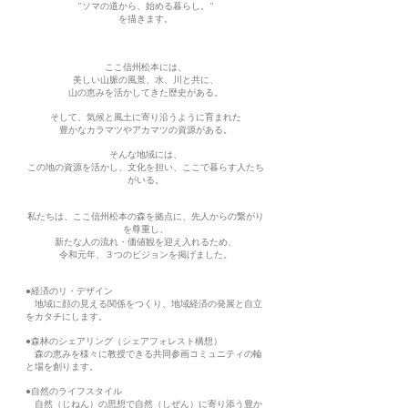
”ソマの道から、始める暮らし。”
を描きます。
ここ信州松本には、
美しい山脈の風景、水、川と共に、
山の恵みを活かしてきた歴史がある。
そして、気候と風土に寄り沿うように育まれた
豊かなカラマツやアカマツの資源がある。
そんな地域には、
この地の資源を活かし、文化を担い、ここで暮らす人たち
がいる。
私たちは、ここ信州松本の森を拠点に、先人からの繋がり
を尊重し、
新たな人の流れ・価値観を迎え入れるため、
令和元年、３つのビジョンを掲げました。
●経済のリ・デザイン
地域に顔の見える関係をつくり、地域経済の発展と自立
をカタチにします。
●森林のシェアリング（シェアフォレスト構想）
森の恵みを様々に教授できる共同参画コミュニティの輪
と場を創ります。
●自然のライフスタイル
自然（じねん）の思想で自然（しぜん）に寄り添う豊か