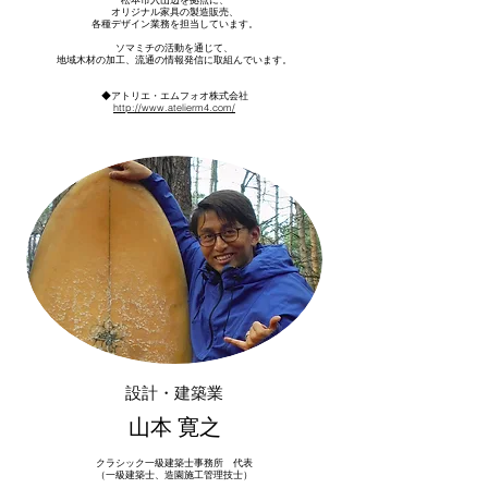
オリジナル家具の製造販売、
各種デザイン業務を
担当しています。
ソマミチの活動を通じて、
地域木材の加工、流通の情報発信に取組んでいます。
◆アトリエ・エムフォオ株式会社
http://www.atelierm4.com/
設計・建築業
山本 寛之
クラシック一級建築士事務所 代表
（一級建築士、造園施工管理技士）