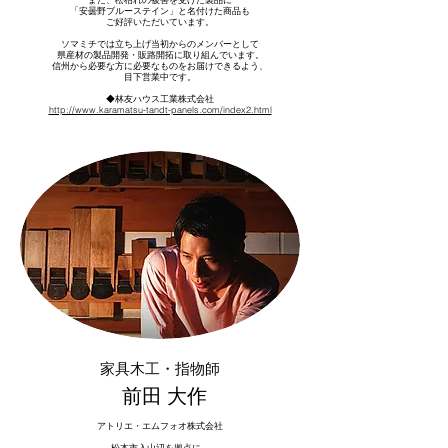
「安曇野ブルーステイン」と名付けた商品も
ご好評いただいています。
ソマミチでは立ち上げ当初からのメンバーとして
県産材の製品開発・販路開拓に取り組んでいます。
信州から必要な方に必要なものをお届けできるよう、
目下営業中です。
◆林友ハウス工業株式会社
http://www.karamatsu-tandt-panels.com/index2.html
家具木工・指物師
​前田 大作
アトリエ・エムフォオ株式会社
松本市入山辺を拠点に、