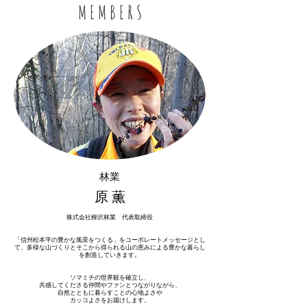
M E M B E R S
林業
原 薫
株式会社柳沢林業 代表取締役
「信州松本平の豊かな風景をつくる」をコーポレートメッセージとし
て、多様な山づくりとそこから得られる山の恵みによる豊かな暮らし
を創造していきます。
ソマミチの世界観を確立し、
共感してくださる仲間やファンとつながりながら、
自然とともに暮らすことの心地よさや
カッコよさをお届けします。