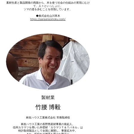
素材生産と製品開発の両面から、木を使う社会の仕組みの実現にむけ
て、人々といっしょに、
ソマの道を歩むことを目指しています。
​◆株式会社山川草木
https://sansensomoku.com/
製材業
​竹腰 博毅
林友ハウス工業株式会社 常務取締役
林友ハウス工業の長野県産材事業の発起人。
信州カラマツを用いた外壁材「カラマツＴ＆Ｔパネル」は
特許取得製品として全国に展開し、事業拡大中。
また、松枯れの被害を受けた製品に