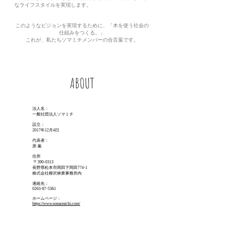
なライフスタイルを実現します。
このようなビジョンを実現するために、「木を使う社会の
仕組みをつくる。」
これが、私たちソマミチメンバーの合言葉です。
ABOUT
法人名：
一般社団法人ソマミチ
設立：
2017年12月4日
代表者：
原 薫
住所
〒390-0313
長野県松本市岡田下岡田774-1
株式会社柳沢林業事務所内
連絡先：
0263-87-5361
ホームページ：
https://www.somamichi.com/