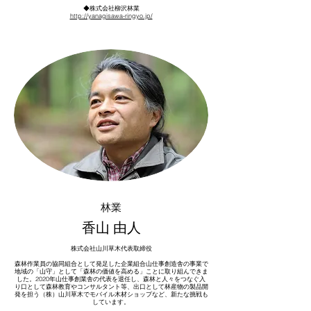
◆​株式会社柳沢林業
http://yanagisawa-ringyo.jp/
林業
香山 由人
株式会社山川草木代表取締役
森林作業員の協同組合として発足した企業組合山仕事創造舎の事業で
地域の「山守」として「森林の価値を高める」ことに取り組んできま
した。2020年山仕事創業舎の代表を退任し、森林と人々をつなぐ入
り口として森林教育やコンサルタント等、出口として林産物の製品開
発を担う（株）山川草木でモバイル木材ショップなど、新たな挑戦も
しています。