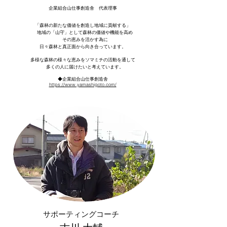
企業組合山仕事創造舎 代表理事
「森林の新たな価値を創造し地域に貢献する」
地域の「山守」として森林の価値や機能を高め
その恵みを活かす為に
日々森林と真正面から向き合っています。
多様な森林の様々な恵みをソマミチの活動を通して
多くの人に届けたいと考えています。
◆企業組合山仕事創造舎
https://www.yamashigoto.com/
サポーティングコーチ