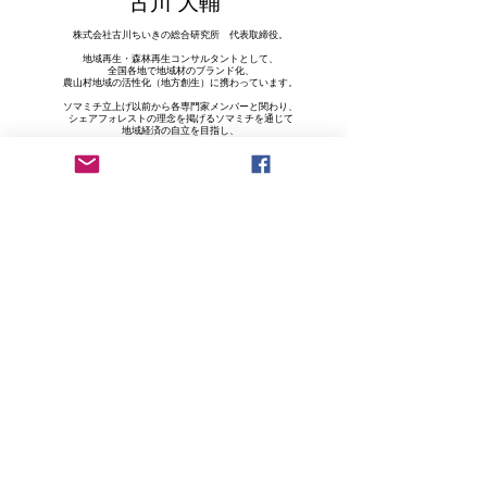
古川 大輔
株式会社古川ちいきの総合研究所 代表取締役。
地域再生・森林再生コンサルタントとして、
全国各地で地域材のブランド化、
農山村地域の活性化（地方創生）に携わっています。
ソマミチ立上げ以前から各専門家メンバーと関わり、
シェアフォレストの理念を掲げるソマミチを通じて
地域経済の自立を目指し、
新たなコミュニティ創造をサポート中。
​◆株式会社古川ちいきの総合研究所
https://chiikino.jp/
建築まちづくりディレクター
​堀越 みどり