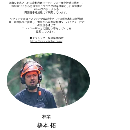
湘南を拠点とした国産材利用ツーバイフォー住宅設計に携わり、
2017年12月からは信州カラマツ外壁材を標準とした木造住宅
kibariプロジェクトを
田園都市線沿線にて展開しています。
ソマミチではコアメンバーの設計士として信州産木材の製品開
発・販路拡大に貢献し、海辺から国産材利用ツーバイフォー住宅
の設計を通じて
エンドユーザーとの
新しい暮らしづくりを
提案しています。
​◆クラシック一級建築事務所
https://www.clachic.casa/
林業
橋本 拓