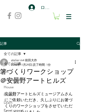
ログイン
記事
全ての記事
atelier m4 前田大作
全ての記事
2018年11月29日
読了時間: 1分
箸づくりワークショップ
Go
＠安曇野アートヒルズ
Supporter
House
安曇野アートヒルズミュージアムさん
Product
にご依頼いただき、久しぶりにお箸づ
Learn
くりのワークショップをさせていただ
Event report
くことになりました。