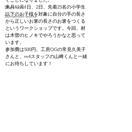
来月12月1日、2日、先着25名の小学生
Shareforest
以下のお子様を対象に自分の手の長さ
Somamichi works
から正しいお箸の長さのお箸をつくる
というワークショップです。今回、材
は木曽のヒノキでやろうかなと思って
います。
参加費は500円。工房OGの常見久美子
さんと、m4スタッフの山﨑くんと一緒
にお待ちしています！