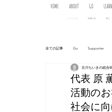
HOME
ABOUT
GO
LEAR
ソマミチとは
出掛ける
学ぶ
全ての記事
Go
Supporter
古川ちいきの総合
代表 原
活動のお
社会に向