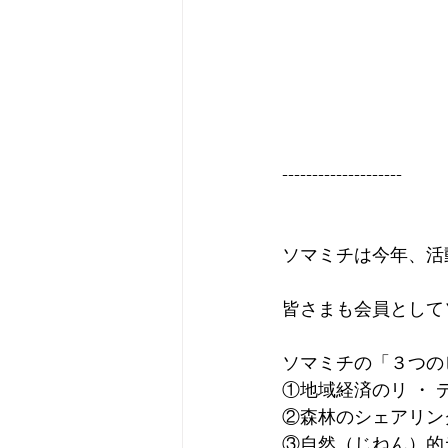
--------------------
ソマミチは今年、活
皆さまも会員として
ソマミチの「３つの
①地域経済のリ ・ 
②森林のシェアリン
③自然（じねん）的