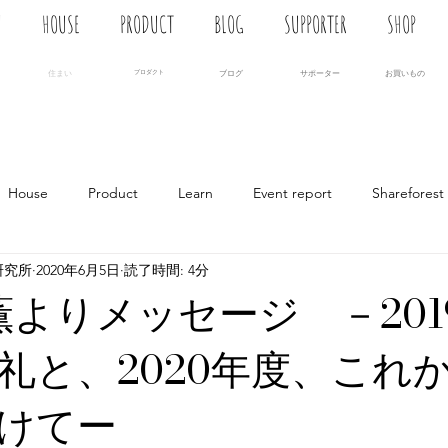
N
HOUSE
PRODUCT
BLOG
SUPPORTER
SHOP
住まい
プロダクト
ブログ
サポーター
お買いもの
House
Product
Learn
Event report
Shareforest
研究所
2020年6月5日
読了時間: 4分
 薫よりメッセージ －201
礼と、2020年度、これ
けてー