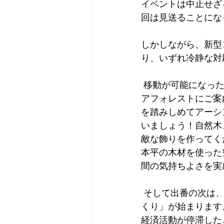
イベントは中止せざ
回は見送ることにな
しかしながら、新型
り、いずれ冷静な対
 移動が可能になった暁には、そのときこそソマミチの出番だと思ってます。ぜひともシェ
アフォレストにご案
を踏みしめてアーシ
いましょう！自然木
敵な飾りを作ってく
本平の木材を使った
間の気持ちよさを実
 そして出番の次は、本番です。「グリーンリカバリー」まさに「木を使う社会の仕組みづ
くり」が始まります
経済活動が停滞した