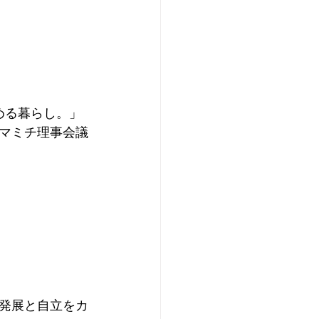
める暮らし。」
マミチ理事会議
発展と自立をカ