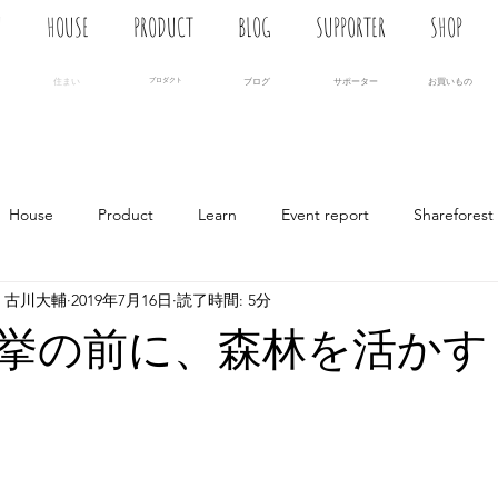
N
HOUSE
PRODUCT
BLOG
SUPPORTER
SHOP
住まい
プロダクト
ブログ
サポーター
お買いもの
House
Product
Learn
Event report
Shareforest
 古川大輔
2019年7月16日
読了時間: 5分
挙の前に、森林を活かす