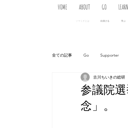
HOME
ABOUT
GO
LEAR
ソマミチとは
出掛ける
学ぶ
全ての記事
Go
Supporter
古川ちいきの総研
参議院選
念」。