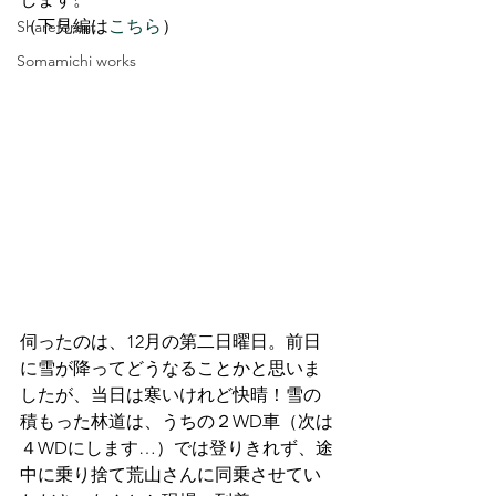
（下見編は
こちら
）
Shareforest
Somamichi works
伺ったのは、12月の第二日曜日。前日
に雪が降ってどうなることかと思いま
したが、当日は寒いけれど快晴！雪の
積もった林道は、うちの２WD車（次は
４WDにします…）では登りきれず、途
中に乗り捨て荒山さんに同乗させてい