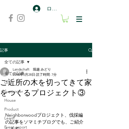
ログイン
記事
全ての記事
Landschaft 堀越 みどり
全ての記事
2018年5月28日
読了時間: 7分
ご近所の木を切ってきて家
Go
をつくるプロジェクト③
Supporter
House
Product
Neighborwoodプロジェクト、伐採編
Learn
の記事をソマミチブログでも、ご紹介
Event report
します。