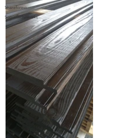
Shareforest
Somamichi works