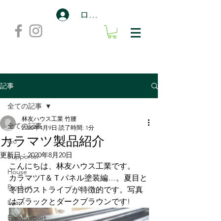
ログイン
記事
全ての記事
林友ハウス工業 竹腰
全ての記事
2020年4月9日
読了時間: 1分
カラマツ製品紹介
Go
更新日：
2020年8月20日
Supporter
こんにちは、林友ハウス工業です。
House
カラマツT＆Ｔパネル塗装編…。夏目と
Product
冬目のストライプが特徴的です。写真
はブラックとダークブラウンです!
Learn
Event report