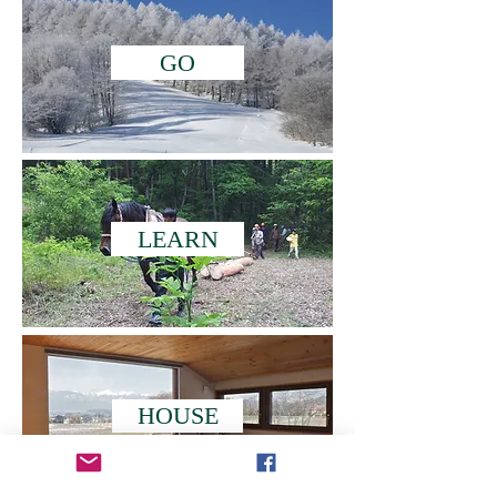
GO
LEARN
HOUSE