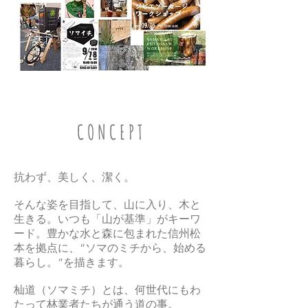
C O N C E P T
抗わず、美しく、潔く。
そんな姿を目指して
、山に入り、木と
生きる。いつも「山が基準」がキーワ
ード。豊かな水と森に包まれた信州松
本を拠点に、”ソマのミチから、始める
暮らし。”を描きます。
杣道（ソマミチ）とは、何世代にもわ
たって林業者たちが通う道の事。