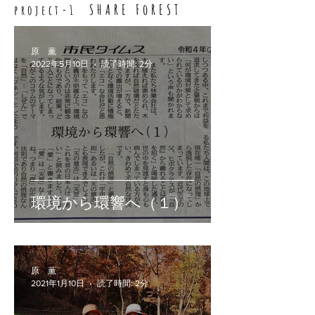
SHARE FoREST
project-1
原 薫
2022年5月10日
読了時間: 2分
環境から環響へ（１）
原 薫
2021年1月10日
読了時間: 2分