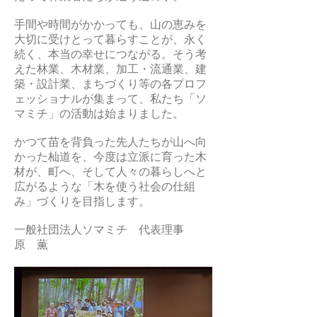
手間や時間がかかっても、山の恵みを
大切に受け
とって暮らすことが、永く
続く、本当の幸せにつながる。そう考
えた林業、木材業、加工・流通業、建
築・設計業、まちづくり等の各プロフ
ェッショナルが集まって、私たち「ソ
マミチ」の活動は始まりました。
かつて苗を背負った先人たちが山へ向
かった杣道を、今度は立派に育った木
材が、町へ、そして人々の暮らしへと
広がるような「木を使う社会の仕組
み」づくりを目指します。
一般社団法人ソマミチ 代表理事
原 薫