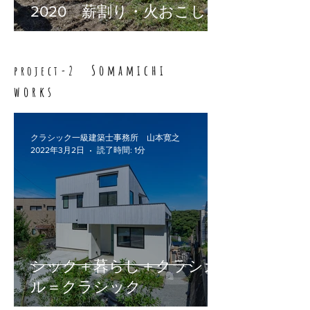
2020 薪割り・火おこし・
お米炊き！
Somamichi
project-2
works
クラシック一級建築士事務所 山本寛之
2022年3月2日
読了時間: 1分
シック＋暮らし＋クラシカ
ル＝クラシック