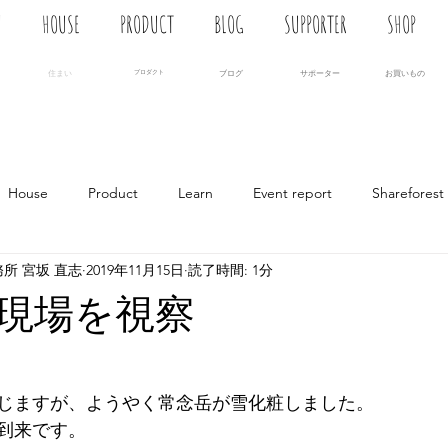
N
HOUSE
PRODUCT
BLOG
SUPPORTER
SHOP
住まい
プロダクト
ブログ
サポーター
お買いもの
House
Product
Learn
Event report
Shareforest
所 宮坂 直志
2019年11月15日
読了時間: 1分
現場を視察
じますが、ようやく常念岳が雪化粧しました。
到来です。