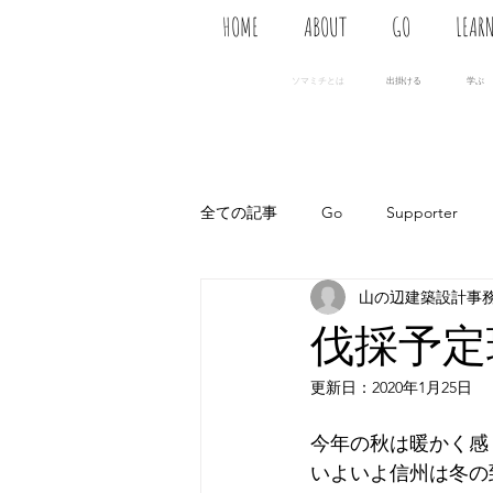
HOME
ABOUT
GO
LEAR
ソマミチとは
出掛ける
学ぶ
全ての記事
Go
Supporter
山の辺建築設計事務
伐採予定
更新日：
2020年1月25日
今年の秋は暖かく感
いよいよ信州は冬の