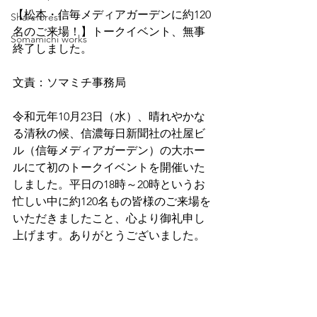
【松本・信毎メディアガーデンに約120
Shareforest
名のご来場！】トークイベント、無事
Somamichi works
終了しました。
文責：ソマミチ事務局
令和元年10月23日（水）、晴れやかな
る清秋の候、信濃毎日新聞社の社屋ビ
ル（信毎メディアガーデン）の大ホー
ルにて初のトークイベントを開催いた
しました。平日の18時～20時というお
忙しい中に約120名もの皆様のご来場を
いただきましたこと、心より御礼申し
上げます。ありがとうございました。