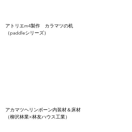
アトリエm4製作　カラマツの机
（paddleシリーズ）
アカマツヘリンボーン内装材＆床材
（柳沢林業×林友ハウス工業）