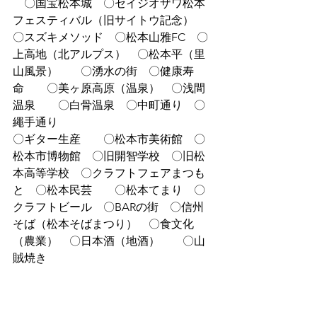
　〇国宝松本城　〇セイジオザワ松本
フェスティバル（旧サイトウ記念）　
〇スズキメソッド　〇松本山雅FC　〇
上高地（北アルプス）　〇松本平（里
山風景）　　〇湧水の街　〇健康寿
命　　〇美ヶ原高原（温泉）　〇浅間
温泉　　〇白骨温泉　〇中町通り　〇
繩手通り　
〇ギター生産　　〇松本市美術館　〇
松本市博物館　〇旧開智学校　〇旧松
本高等学校　〇クラフトフェアまつも
と　〇松本民芸　　〇松本てまり　〇
クラフトビール　〇BARの街　〇信州
そば（松本そばまつり）　〇食文化
（農業）　〇日本酒（地酒）　　〇山
賊焼き　