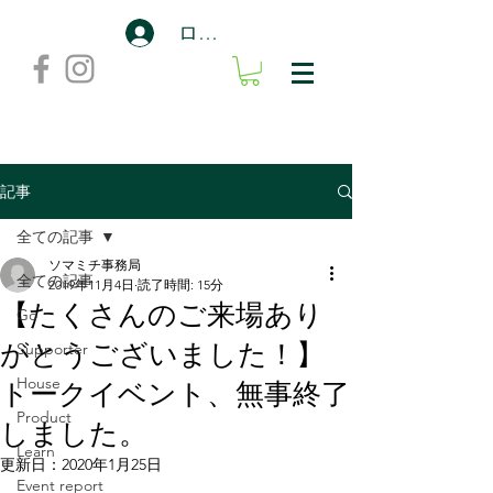
ログイン
記事
全ての記事
ソマミチ事務局
全ての記事
2019年11月4日
読了時間: 15分
【たくさんのご来場あり
Go
がとうございました！】
Supporter
トークイベント、無事終了
House
Product
しました。
Learn
更新日：
2020年1月25日
Event report