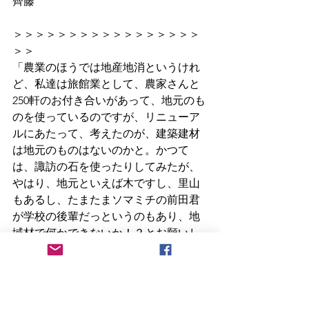
齊藤
＞＞＞＞＞＞＞＞＞＞＞＞＞＞＞＞＞
＞＞
「農業のほうでは地産地消というけれ
ど、私達は旅館業として、農家さんと
250軒のお付き合いがあって、地元のも
のを使っているのですが、リニューア
ルにあたって、考えたのが、建築建材
は地元のものはないのかと。かつて
は、諏訪の石を使ったりしてみたが、
やはり、地元といえば木ですし、里山
もあるし、たまたまソマミチの前田君
が学校の後輩だっというのもあり、地
域材で何かできないか！？とお願いし
たんですね。彼とは価値観も近く、ま
た、よく彼から話を聞いていたという
のもあって、ぜひカラマツで作ろう
と、任せました。宿泊される方は、県