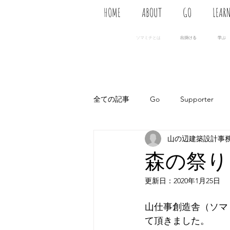
HOME
ABOUT
GO
LEAR
ソマミチとは
出掛ける
学ぶ
全ての記事
Go
Supporter
山の辺建築設計事務
森の祭り
更新日：
2020年1月25日
山仕事創造舎（ソマ
て頂きました。