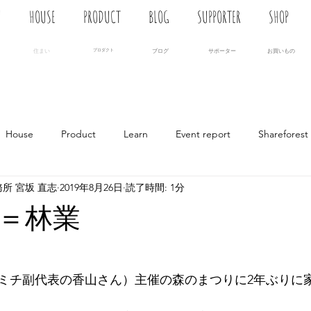
N
HOUSE
PRODUCT
BLOG
SUPPORTER
SHOP
住まい
プロダクト
ブログ
サポーター
お買いもの
House
Product
Learn
Event report
Shareforest
所 宮坂 直志
2019年8月26日
読了時間: 1分
＝林業
ミチ副代表の香山さん）主催の森のまつりに2年ぶりに