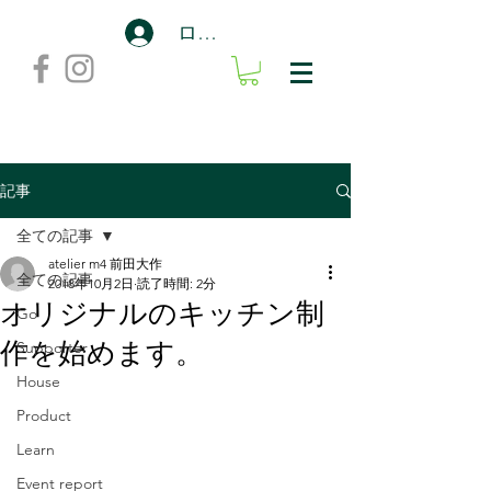
ログイン
記事
全ての記事
atelier m4 前田大作
全ての記事
2018年10月2日
読了時間: 2分
オリジナルのキッチン制
Go
作を始めます。
Supporter
House
Product
Learn
Event report