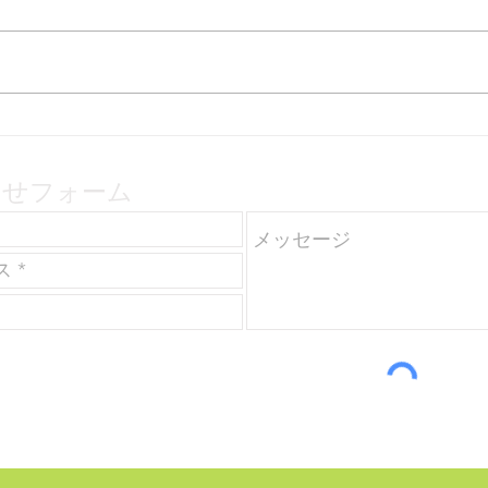
ジネン的思考で考えるアルプ
本当
ス公園
で
わせ
フォーム