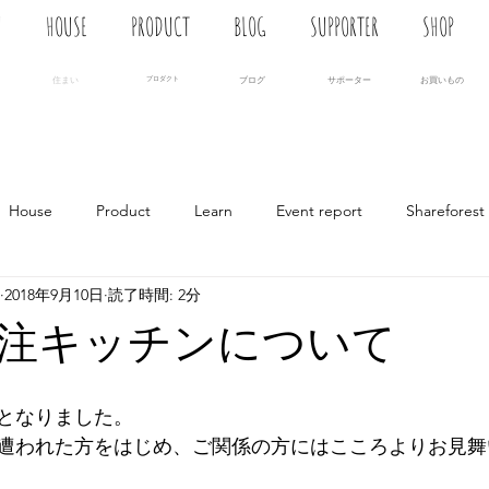
N
HOUSE
PRODUCT
BLOG
SUPPORTER
SHOP
住まい
プロダクト
ブログ
サポーター
お買いもの
House
Product
Learn
Event report
Shareforest
2018年9月10日
読了時間: 2分
注キッチンについて
となりました。
遭われた方をはじめ、ご関係の方にはこころよりお見舞