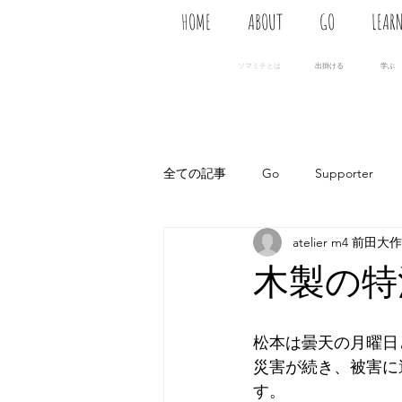
HOME
ABOUT
GO
LEAR
ソマミチとは
出掛ける
学ぶ
全ての記事
Go
Supporter
atelier m4 前田大作
木製の特
松本は曇天の月曜日
災害が続き、被害に
す。