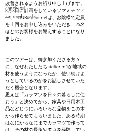
改善されるようお祈り申し上げます。
Shareforest
8月3日に計画をしているソマミチツア
Somamichi works
ー、TOURatelier m4は、お陰様で定員
を上回るお申し込みをいただき、25名
ほどのお客様をお迎えすることになり
ました。
このツアーは、御参加くださる方々
に、なぜわたしたちatelier m4が地域の
材を使うようになったか、使い続けよ
うとしているのかをお話しさせていた
だく機会となります。
思えば「カラマツを日々の暮らしに使
おう」と決めてから、家具や日用木工
品などじつにいろいろな品物をこの木
から作らせてもらいました。ある時期
はなにからなにまでカラマツで作って
は、その材の長所や欠点を経験してい