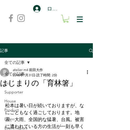
ログイン
記事
全ての記事
atelier m4 前田大作
全ての記事
2018年7月31日
読了時間: 2分
はじまりの「育林箸」
Go
Supporter
House
松本は暑い日が続いておりますが、な
Product
にごともなく過ごしております。地
Learn
震、大雨、全国的な猛暑、台風。被害
に遭われている方の生活が一刻も早く
Event report