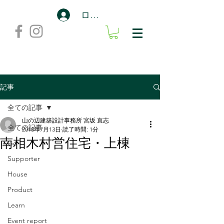
ログイン
記事
全ての記事
山の辺建築設計事務所 宮坂 直志
全ての記事
2018年7月13日
読了時間: 1分
南相木村営住宅・上棟
Go
Supporter
House
Product
Learn
Event report