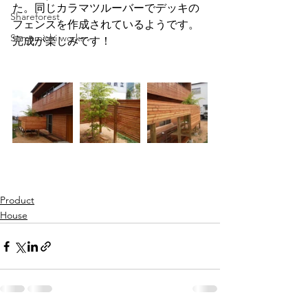
た。同じカラマツルーバーでデッキの
Shareforest
フェンスを作成されているようです。
Somamichi works
完成が楽しみです！
Product
House