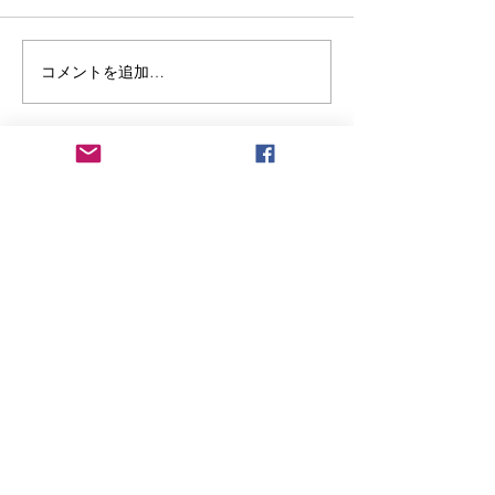
コメントを追加…
ジネン的思考で考えるア
シック＋暮らし
ルプス公園
カル＝クラシッ
お問い合わせ
フォーム