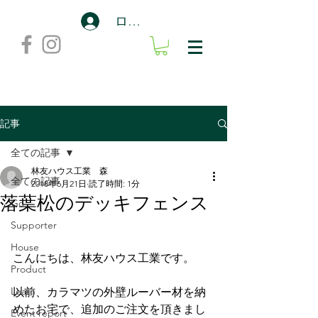
ログイン
記事
全ての記事
林友ハウス工業 森
全ての記事
2018年6月21日
読了時間: 1分
落葉松のデッキフェンス
Go
Supporter
House
こんにちは、林友ハウス工業です。
Product
Learn
以前、カラマツの外壁ルーバー材を納
めたお宅で、追加のご注文を頂きまし
Event report