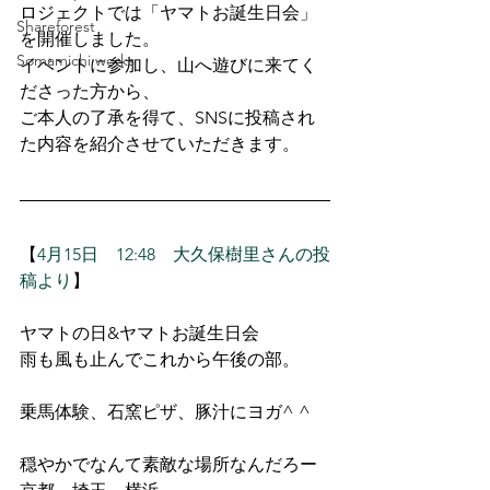
ロジェクトでは「ヤマトお誕生日会」
Shareforest
を開催しました。
Somamichi works
イベントに参加し、山へ遊びに来てく
ださった方から、
ご本人の了承を得て、SNSに投稿され
た内容を紹介させていただきます。
【
4月15日　12:48　大久保樹里さんの投
稿より
】
ヤマトの日&ヤマトお誕生日会
雨も風も止んでこれから午後の部。
乗馬体験、石窯ピザ、豚汁にヨガ^ ^
穏やかでなんて素敵な場所なんだろー