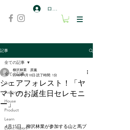
ログイン
記事
全ての記事
柳沢林業 原薫
全ての記事
2018年4月18日
読了時間: 1分
シェアフォレスト！「ヤ
Go
マトのお誕生日セレモニ
Supporter
ー」
House
Product
Learn
4月15日、柳沢林業が参加する山と馬プ
Event report