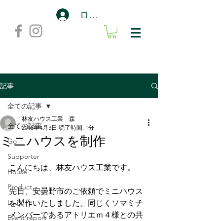
ログイン
記事
全ての記事
林友ハウス工業 森
全ての記事
2018年4月3日
読了時間: 1分
ミニハウスを制作
Go
Supporter
こんにちは、林友ハウス工業です。
House
Product
先日、安曇野市のご依頼でミニハウス
Learn
を製作いたしました。同じくソマミチ
メンバーであるアトリエｍ４様との共
Event report