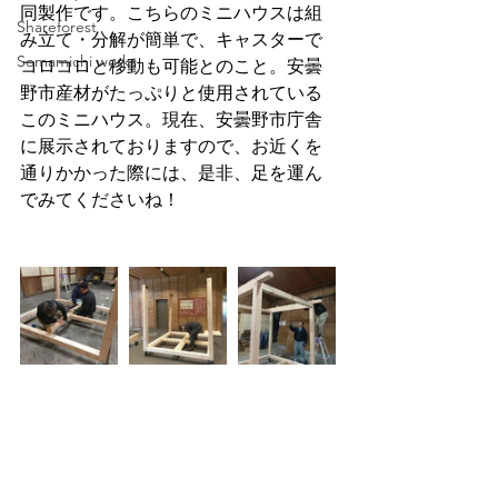
同製作です。こちらのミニハウスは組
Shareforest
み立て・分解が簡単で、キャスターで
Somamichi works
コロコロと移動も可能とのこと。安曇
野市産材がたっぷりと使用されている
このミニハウス。現在、安曇野市庁舎
に展示されておりますので、お近くを
通りかかった際には、是非、足を運ん
でみてくださいね！