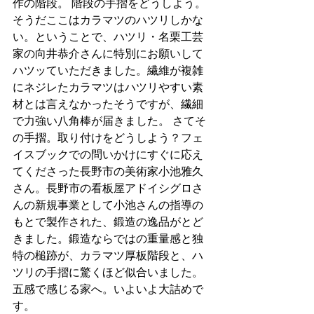
作の階段。 階段の手摺をどうしよう。
そうだここはカラマツのハツリしかな
い。ということで、ハツリ・名栗工芸
家の向井恭介さんに特別にお願いして
ハツッていただきました。繊維が複雑
にネジレたカラマツはハツリやすい素
材とは言えなかったそうですが、繊細
で力強い八角棒が届きました。 さてそ
の手摺。取り付けをどうしよう？フェ
イスブックでの問いかけにすぐに応え
てくださった長野市の美術家小池雅久
さん。長野市の看板屋アドイシグロさ
んの新規事業として小池さんの指導の
もとで製作された、鍛造の逸品がとど
きました。鍛造ならではの重量感と独
特の槌跡が、カラマツ厚板階段と、ハ
ツリの手摺に驚くほど似合いました。 
五感で感じる家へ。いよいよ大詰めで
す。