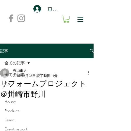
ログイン
記事
全ての記事
香山由人
全ての記事
2018年3月26日
読了時間: 1分
リフォームプロジェクト
Go
＠川崎市野川
Supporter
House
Product
Learn
Event report