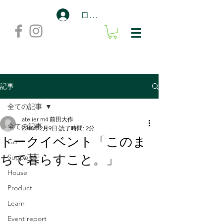
ログイン
記事
全ての記事
atelier m4 前田大作
全ての記事
2018年2月9日
読了時間: 2分
トークイベント「このま
Go
ちで暮らすこと。」
Supporter
House
Product
Learn
Event report