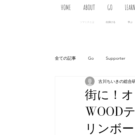
HOME
ABOUT
GO
LEAR
ソマミチとは
出掛ける
学ぶ
全ての記事
Go
Supporter
古川ちいきの総合
街に！オ
WOOD
リンボー