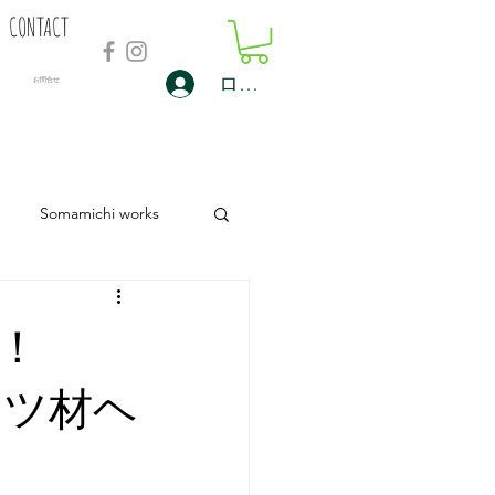
CONTACT
ログイン
​お問合せ
Somamichi works
！
マツ材ヘ