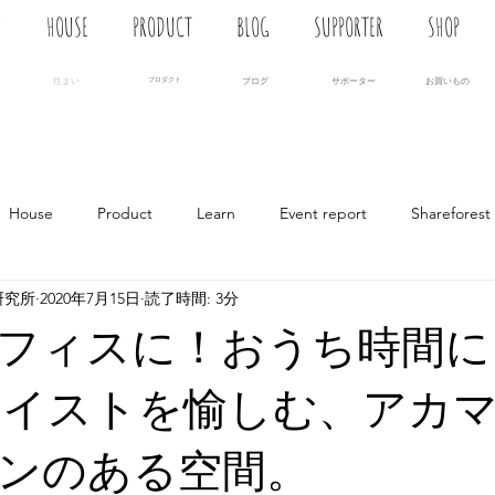
N
HOUSE
PRODUCT
BLOG
SUPPORTER
SHOP
住まい
プロダクト
ブログ
サポーター
お買いもの
House
Product
Learn
Event report
Shareforest
研究所
2020年7月15日
読了時間: 3分
フィスに！おうち時間に
テイストを愉しむ、アカ
ンのある空間。