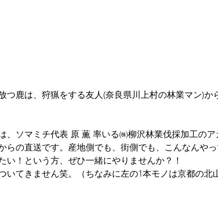
放つ鹿は、狩猟をする友人(奈良県川上村の林業マン)か
は、ソマミチ代表 原 薫 率いる㈱柳沢林業伐採加工の
からの直送です。産地側でも、街側でも、こんなんやっ
たい！という方、ぜひ一緒にやりませんか？！
ついてきません笑。（ちなみに左の1本モノは京都の北