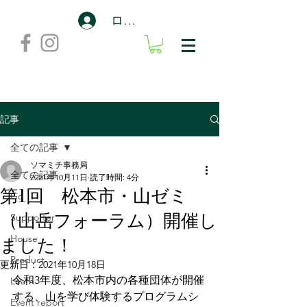
ログイン
記事
全ての記事
ソマミチ事務局
全ての記事
2021年10月11日
読了時間: 4分
第1回 松本市・山ゼミ
Go
（山岳フォーラム）開催し
Supporter
ました！
House
Product
更新日：
2021年10月18日
令和3年度、松本市内の各種団体が開催
Learn
する、山を学び体験するプログラムシ
Event report