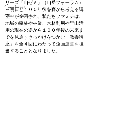
リーズ「山ゼミ」（山岳フォーラム）
Shareforest
～明日と１００年後を森から考える講
Somamichi works
座～が企画され、私たちソマミチは、
地域の森林や林業、木材利用や里山活
用の現在の姿から１００年後の未来ま
でを見通すきっかけをつかむ「教養講
座」を全４回にわたって企画運営を担
当することとなりました。