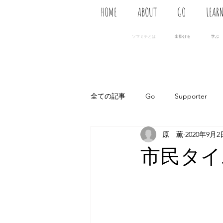
HOME
ABOUT
GO
LEAR
ソマミチとは
出掛ける
学ぶ
全ての記事
Go
Supporter
原 薫
2020年9月2
市民タイ