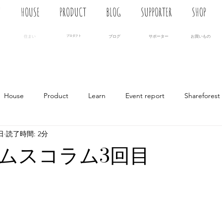
N
HOUSE
PRODUCT
BLOG
SUPPORTER
SHOP
住まい
プロダクト
ブログ
サポーター
お買いもの
House
Product
Learn
Event report
Shareforest
日
読了時間: 2分
ムスコラム3回目