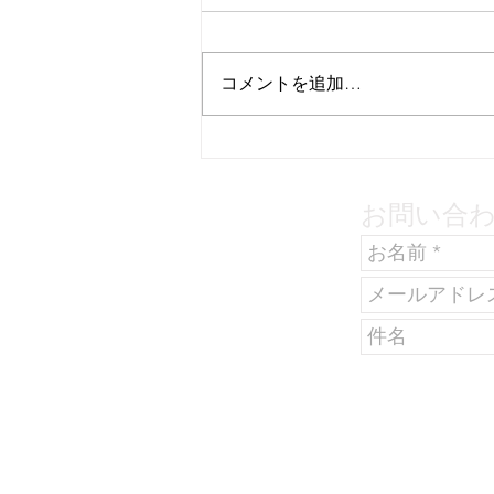
コメントを追加…
3/29（土）15:00～
17:00【松本市 森林ビジョ
お問い合
ン策定！ 公開前トークイベ
ント開催！】