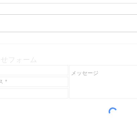
環境から環響へ（１）
ジネ
ス公
わせ
フォーム