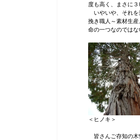
度も高く、まさに３
　いやいや、それを
挽き職人～素材生産
命の一つなのではな
＜ヒノキ＞
　皆さんご存知の木