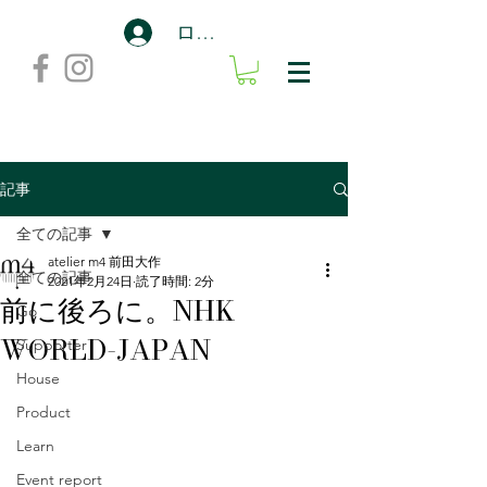
ログイン
記事
全ての記事
atelier m4 前田大作
全ての記事
2021年2月24日
読了時間: 2分
前に後ろに。NHK
Go
WORLD-JAPAN
Supporter
House
Product
Learn
Event report