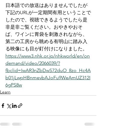
日本語での放送はありませんでしたが
下記のURLが一定期間有用ということで
したので、視聴できるようでしたら是
非是非ご覧ください。おやきやおそ
ば、ワインに胃袋を刺激されながら、
第二の工房から眺める有明山に踏み入
る映像にも目が釘付けになりました。
https://www3.nhk.or.jp/nhkworld/en/on
demand/video/2066039/?
fbclid=IwAR3nZbDwS72duO_8zo_Hc4A
b01jLwpHBnmevbAJoFu9WeAmUZ312I
6gPS8w
Learn